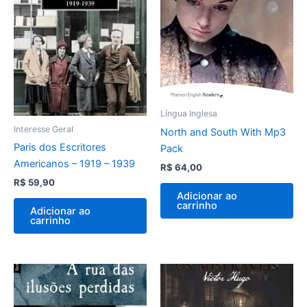
Língua Inglesa
Interesse Geral
North and South With Mp3
Paris dos Escritores
Pack
Americanos – 1919 – 1939
R$
64,00
R$
59,90
Adicionar ao
carrinho
Adicionar ao
carrinho