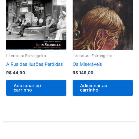
Literatura Estrangeira
Literatura Estrangeira
A Rua das Ilusões Perdidas
Os Miseráveis
R$
44,90
R$
149,00
Adicionar ao
Adicionar ao
carrinho
carrinho