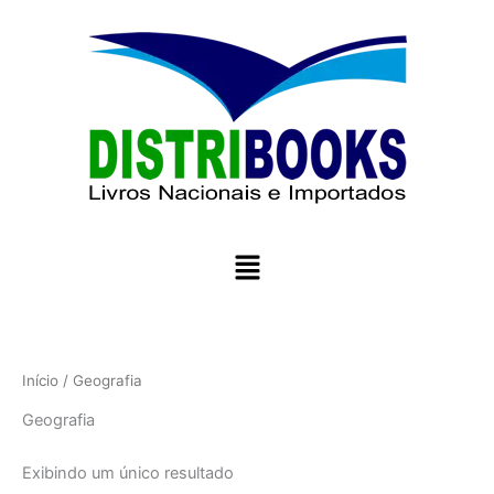
Ir
para
o
conteúdo
Menu
Início
/ Geografia
Geografia
Exibindo um único resultado