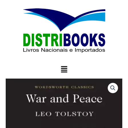
Ir
para
o
conteúdo
Menu
War
and
Peace
quantidade