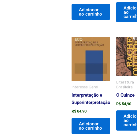
Adicio
Adicionar
ao
ao carrinho
carrin
Literatura
Brasileira
Interesse Geral
O Quinze
Interpretação e
Superinterpretação
R$
54,90
R$
84,90
Adicio
ao
Adicionar
carrin
ao carrinho