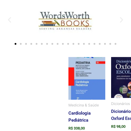
Dicionários
Medicina & Saúde
Dicionário
Cardiologia
Oxford Es
Pediátrica
R$
98,00
R$
338,00