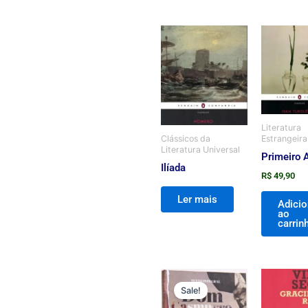
Literatura
Estrangeira
Clássicos da
Literatura Universal
Primeiro 
Ilíada
R$
49,90
Ler mais
Adicio
ao
carrin
O
O
preço
preço
Sale!
original
atual