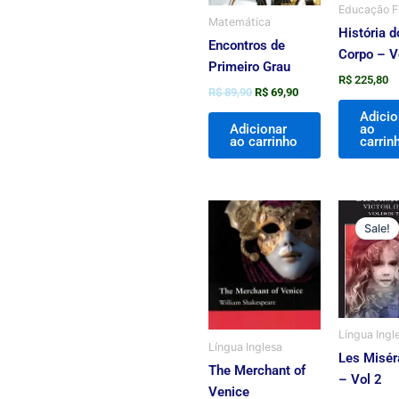
Educação F
Matemática
História d
Encontros de
Corpo – V
Primeiro Grau
R$
225,80
R$
89,90
R$
69,90
Adicio
Adicionar
ao
ao carrinho
carrin
O
pr
Sale!
ori
er
R$
Língua Ingl
Língua Inglesa
Les Misér
The Merchant of
– Vol 2
Venice