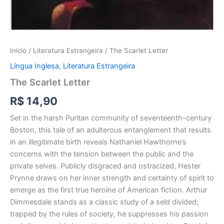
Início
/
Literatura Estrangeira
/ The Scarlet Letter
Língua Inglesa
,
Literatura Estrangeira
The Scarlet Letter
R$
14,90
Set in the harsh Puritan community of seventeenth-century
Boston, this tale of an adulterous entanglement that results
in an illegitimate birth reveals Nathaniel Hawthorne’s
concerns with the tension between the public and the
private selves. Publicly disgraced and ostracized, Hester
Prynne draws on her inner strength and certainty of spirit to
emerge as the first true heroine of American fiction. Arthur
Dimmesdale stands as a classic study of a seld divided;
trapped by the rules of society, he suppresses his passion