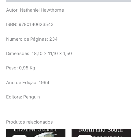
Autor: Nathaniel Hawthorne
ISBN: 9780140623543
Número de Páginas: 234
Dimensões: 18,10 x 11,10 x 1,50
Peso: 0,95 Kg
Ano de Edição: 1994
Editora: Penguin
Produtos relacionados
O
O
O
O
preço
preço
preço
preço