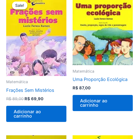
preço
preço
Sale!
Sale!
original
atual
era:
é:
R$ 89,00.
R$ 69,90.
Matemática
Uma Proporção Ecológica
Matemática
R$
87,00
Frações Sem Mistérios
R$
89,00
R$
69,90
Adicionar ao
carrinho
Adicionar ao
carrinho
O
O