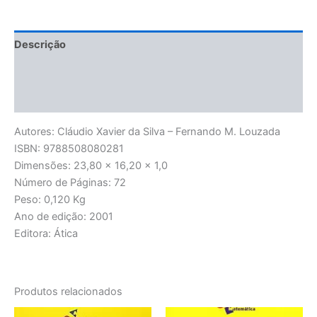
Descrição
Informação adicional
Avaliações (0)
Autores: Cláudio Xavier da Silva – Fernando M. Louzada
ISBN: 9788508080281
Dimensões: 23,80 x 16,20 x 1,0
Número de Páginas: 72
Peso: 0,120 Kg
Ano de edição: 2001
Editora: Ática
Produtos relacionados
O
O