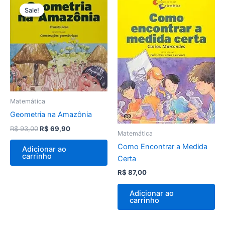
preço
preço
Sale!
Sale!
original
atual
era:
é:
R$ 93,00.
R$ 69,90.
Matemática
Geometria na Amazônia
R$
93,00
R$
69,90
Matemática
Como Encontrar a Medida
Adicionar ao
carrinho
Certa
R$
87,00
Adicionar ao
carrinho