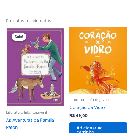
Produtos relacionados
O
O
preço
preço
Sale!
Sale!
original
atual
era:
é:
R$ 80,00.
R$ 75,00.
Literatura Infantojuvenil
Coração de Vidro
Literatura Infantojuvenil
R$
49,00
As Aventuras da Família
Raton
Adicionar ao
carrinho