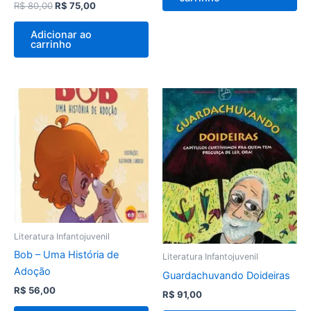
R$
80,00
R$
75,00
Adicionar ao
carrinho
Literatura Infantojuvenil
Bob – Uma História de
Literatura Infantojuvenil
Adoção
Guardachuvando Doideiras
R$
56,00
R$
91,00