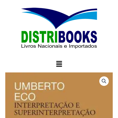
Ir
para
o
conteúdo
Menu
Interpretação
e
Superinterpretação
quantidade