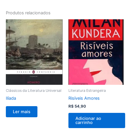
Produtos relacionados
Clássicos da Literatura Universal
Literatura Estrangeira
Ilíada
Risíveis Amores
R$
54,90
Ler mais
Adicionar ao
carrinho