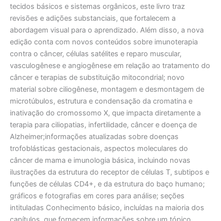
tecidos básicos e sistemas orgânicos, este livro traz
revisões e adições substanciais, que fortalecem a
abordagem visual para o aprendizado. Além disso, a nova
edição conta com novos conteúdos sobre imunoterapia
contra o câncer, células satélites e reparo muscular,
vasculogênese e angiogênese em relação ao tratamento do
câncer e terapias de substituição mitocondrial; novo
material sobre ciliogênese, montagem e desmontagem de
microtúbulos, estrutura e condensação da cromatina e
inativação do cromossomo X, que impacta diretamente a
terapia para ciliopatias, infertilidade, câncer e doença de
Alzheimer;informações atualizadas sobre doenças
trofoblásticas gestacionais, aspectos moleculares do
câncer de mama e imunologia básica, incluindo novas
ilustrações da estrutura do receptor de células T, subtipos e
funções de células CD4+, e da estrutura do baço humano;
grá­ficos e fotogra­fias em cores para análise; seções
intituladas Conhecimento básico, incluídas na maioria dos
capítulos, que fornecem informações sobre um tópico