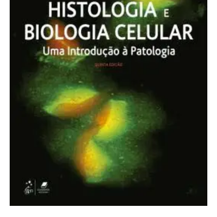
-
5ª
Ed.
quantidade