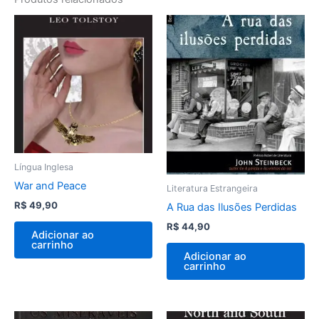
Língua Inglesa
War and Peace
Literatura Estrangeira
R$
49,90
A Rua das Ilusões Perdidas
R$
44,90
Adicionar ao
carrinho
Adicionar ao
carrinho
O
O