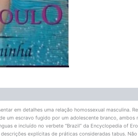
(0)
entar em detalhes uma relação homossexual masculina. Rech
de um escravo fugido por um adolescente branco, ambos ma
nguas e incluído no verbete “Brazil” da Encyclopedia of Eroti
m descrições explícitas de práticas consideradas tabus. N