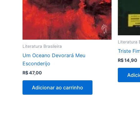
Literatura 
Literatura Brasileira
Triste F
Um Oceano Devorará Meu
R$
14,90
Esconderijo
R$
47,00
Adici
Adicionar ao carrinho