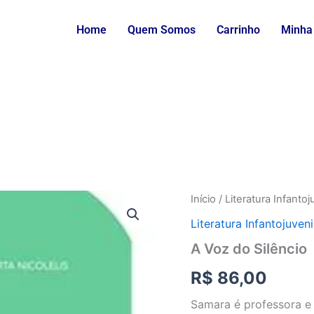
Home
Quem Somos
Carrinho
Minha
A
Início
/
Literatura Infantoj
Voz
Literatura Infantojuveni
do
Silêncio
A Voz do Silêncio
quantidade
R$
86,00
Samara é professora e 