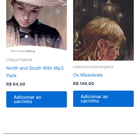
Língua Inglesa
Literatura Estrangeira
North and South With Mp3
Os Miseráveis
Pack
R$
149,00
R$
64,00
Adicionar ao
Adicionar ao
carrinho
carrinho