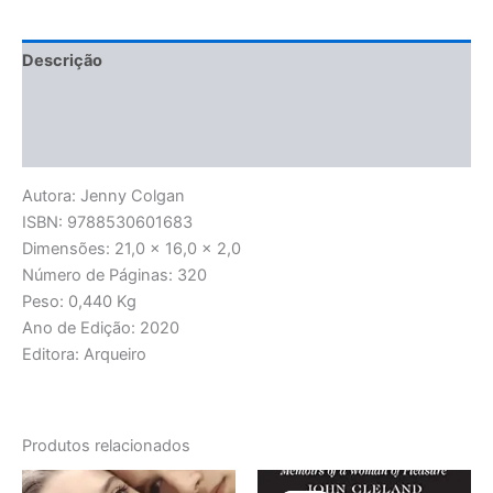
Descrição
Informação adicional
Avaliações (0)
Autora: Jenny Colgan
ISBN: 9788530601683
Dimensões: 21,0 x 16,0 x 2,0
Número de Páginas: 320
Peso: 0,440 Kg
Ano de Edição: 2020
Editora: Arqueiro
Produtos relacionados
O
O