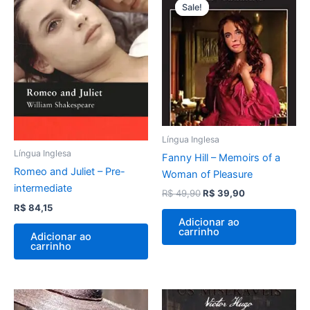
preço
preço
Sale!
Sale!
original
atual
era:
é:
R$ 49,90.
R$ 39,90.
Língua Inglesa
Língua Inglesa
Fanny Hill – Memoirs of a
Romeo and Juliet – Pre-
Woman of Pleasure
intermediate
R$
49,90
R$
39,90
R$
84,15
Adicionar ao
carrinho
Adicionar ao
carrinho